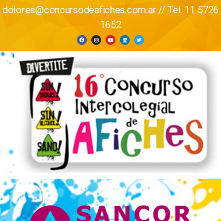
dolores@concursodeafiches.com.ar // Tel. 11 5726
1652