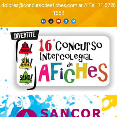
dolores@concursodeafiches.com.ar // Tel. 11 5726
1652